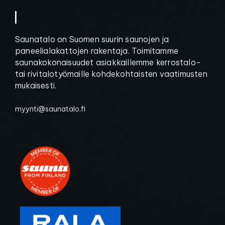
V
a
s
t
▏
Saunatalo on Suomen suurin saunojen ja
paneelialakattojen rakentaja. Toimitamme
saunakokonaisuudet asiakkaillemme kerrostalo-
tai rivitalotyömaille kohdekohtaisten vaatimusten
mukaisesti.
myynti@saunatalo.fi