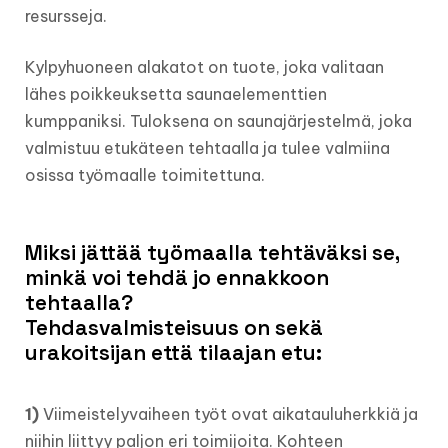
resursseja.
Kylpyhuoneen alakatot on tuote, joka valitaan
lähes poikkeuksetta saunaelementtien
kumppaniksi. Tuloksena on saunajärjestelmä, joka
valmistuu etukäteen tehtaalla ja tulee valmiina
osissa työmaalle toimitettuna.
Miksi jättää työmaalla tehtäväksi se,
minkä voi tehdä jo ennakkoon
tehtaalla?
Tehdasvalmisteisuus on sekä
urakoitsijan että tilaajan etu:
1)
Viimeistelyvaiheen työt ovat aikatauluherkkiä ja
niihin liittyy paljon eri toimijoita. Kohteen