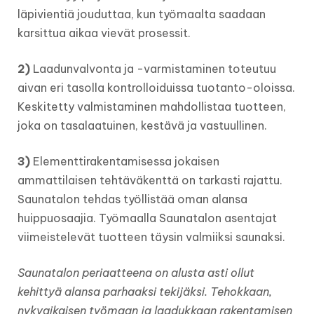
läpivientiä jouduttaa, kun työmaalta saadaan
karsittua aikaa vievät prosessit.
2)
Laadunvalvonta ja -varmistaminen toteutuu
aivan eri tasolla kontrolloiduissa tuotanto-oloissa.
Keskitetty valmistaminen mahdollistaa tuotteen,
joka on tasalaatuinen, kestävä ja vastuullinen.
3)
Elementtirakentamisessa jokaisen
ammattilaisen tehtäväkenttä on tarkasti rajattu.
Saunatalon tehdas työllistää oman alansa
huippuosaajia. Työmaalla Saunatalon asentajat
viimeistelevät tuotteen täysin valmiiksi saunaksi.
Saunatalon periaatteena on alusta asti ollut
kehittyä alansa parhaaksi tekijäksi. Tehokkaan,
nykyaikaisen työmaan ja laadukkaan rakentamisen