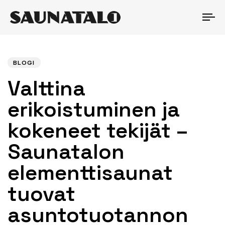
T
N
Author
Published
PUBLISHED
IN:
on:
BLOGI
Valttina
erikoistuminen ja
kokeneet tekijät –
Saunatalon
elementtisaunat
tuovat
asuntotuotannon