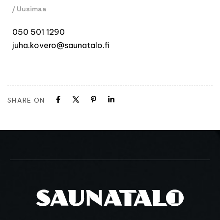
/ Uusimaa
050 501 1290
juha.kovero@saunatalo.fi
SHARE ON