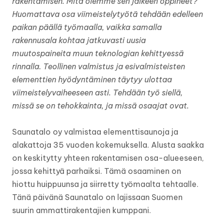
rakentamisen. Mitä olemme sen jälkeen oppineet?
Huomattava osa viimeistelytyötä tehdään edelleen
paikan päällä työmaalla, vaikka samalla
rakennusala kohtaa jatkuvasti uusia
muutospaineita muun teknologian kehittyessä
rinnalla. Teollinen valmistus ja esivalmisteisten
elementtien hyödyntäminen täytyy ulottaa
viimeistelyvaiheeseen asti. Tehdään työ siellä,
missä se on tehokkainta, ja missä osaajat ovat.
Saunatalo oy valmistaa elementtisaunoja ja
alakattoja 35 vuoden kokemuksella. Alusta saakka
on keskitytty yhteen rakentamisen osa-alueeseen,
jossa kehittyä parhaiksi. Tämä osaaminen on
hiottu huippuunsa ja siirretty työmaalta tehtaalle.
Tänä päivänä Saunatalo on lajissaan Suomen
suurin ammattirakentajien kumppani.